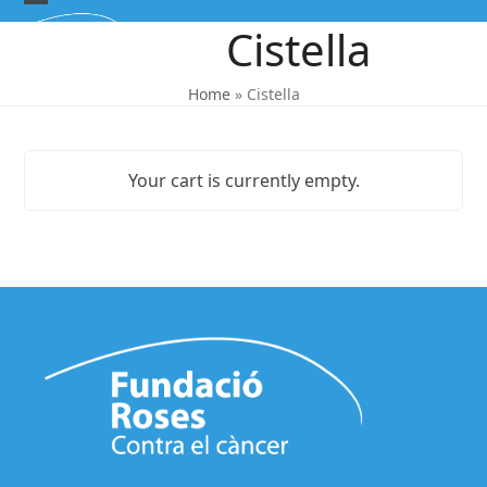
Skip
Open
Close
Cistella
to
mobile
mobile
content
menu
menu
Home
»
Cistella
Your cart is currently empty.