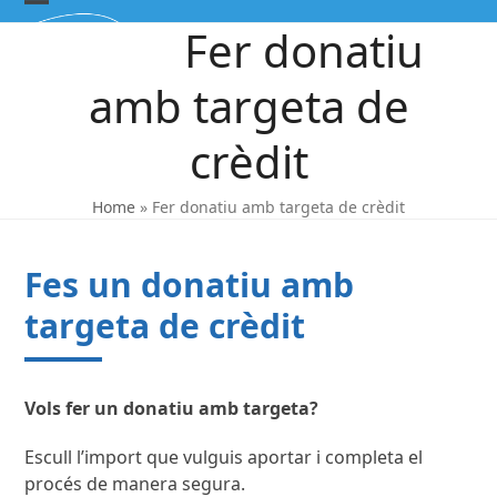
Skip
Open
Close
Fer donatiu
to
mobile
mobile
content
amb targeta de
menu
menu
crèdit
Home
»
Fer donatiu amb targeta de crèdit
Fes un donatiu amb
targeta de crèdit
Vols fer un donatiu amb targeta?
Escull l’import que vulguis aportar i completa el
procés de manera segura.